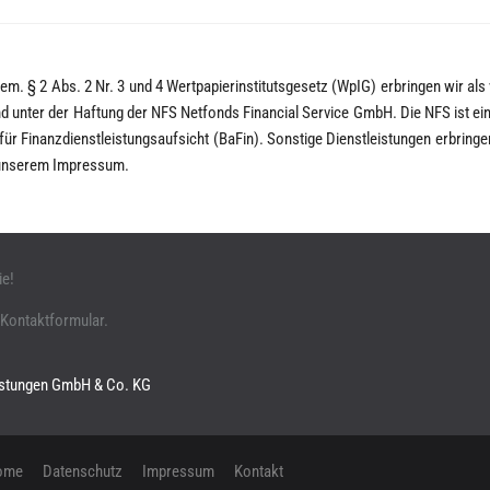
m. § 2 Abs. 2 Nr. 3 und 4 Wertpapierinstitutsgesetz (WpIG) erbringen wir als
 unter der Haftung der NFS Netfonds Financial Service GmbH. Die NFS ist ein 
ür Finanzdienstleistungsaufsicht (BaFin). Sonstige Dienstleistungen erbring
n unserem Impressum.
ie!
 Kontaktformular.
eistungen GmbH & Co. KG
ome
Datenschutz
Impressum
Kontakt