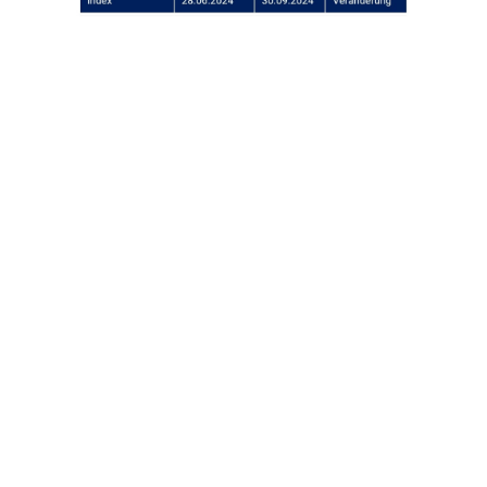
Tabelle 3: Vergleich der Aktienmärkte im
Quartalsverlauf © Netfonds AG
Europäische Aktienmärkte konnten nach dem zwischenzeitlichen
Einbruch Anfang August markant an Boden gewinnen. Dabei
spielten die günstigen Bewertungen im internationalen Vergleich,
die Eindeckung von Leerverkäufen, die EZB-Zinssenkung und milde
Inflationsdaten eine Rolle.
Die Vorteile des US-Wirtschaftsraums gegenüber Europa bezüglich
der Themen Innovationspolitik, Regulatorik, Energiepolitik,