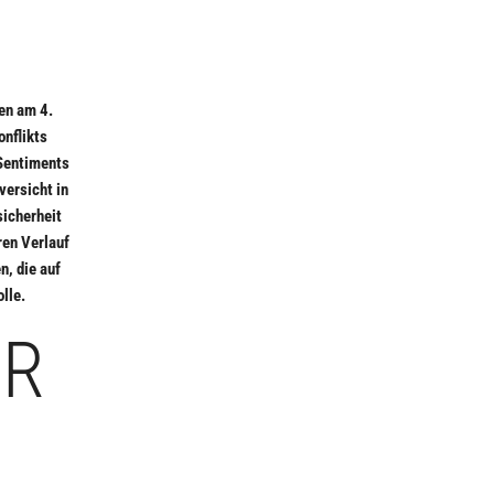
en am 4.
onflikts
 Sentiments
versicht in
sicherheit
ren Verlauf
n, die auf
lle.
ER