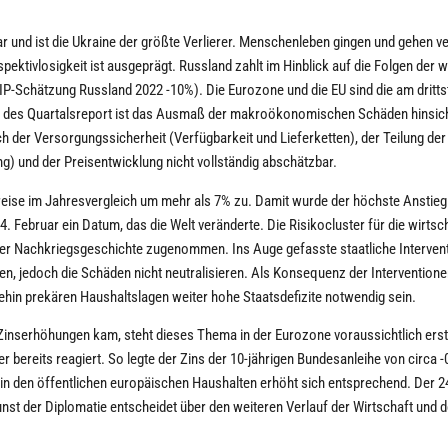
ar und ist die Ukraine der größte Verlierer. Menschenleben gingen und gehen ve
ektivlosigkeit ist ausgeprägt. Russland zahlt im Hinblick auf die Folgen der 
IP-Schätzung Russland 2022 -10%). Die Eurozone und die EU sind die am dritts
 des Quartalsreport ist das Ausmaß der makroökonomischen Schäden hinsich
 der Versorgungssicherheit (Verfügbarkeit und Lieferketten), der Teilung der
ng) und der Preisentwicklung nicht vollständig abschätzbar.
eise im Jahresvergleich um mehr als 7% zu. Damit wurde der höchste Anstieg 
4. Februar ein Datum, das die Welt veränderte. Die Risikocluster für die wirtsc
 der Nachkriegsgeschichte zugenommen. Ins Auge gefasste staatliche Interven
ren, jedoch die Schäden nicht neutralisieren. Als Konsequenz der Intervention
hin prekären Haushaltslagen weiter hohe Staatsdefizite notwendig sein.
inserhöhungen kam, steht dieses Thema in der Eurozone voraussichtlich erst 
r bereits reagiert. So legte der Zins der 10-jährigen Bundesanleihe von circa 
ik in den öffentlichen europäischen Haushalten erhöht sich entsprechend. Der 2
Kunst der Diplomatie entscheidet über den weiteren Verlauf der Wirtschaft und 