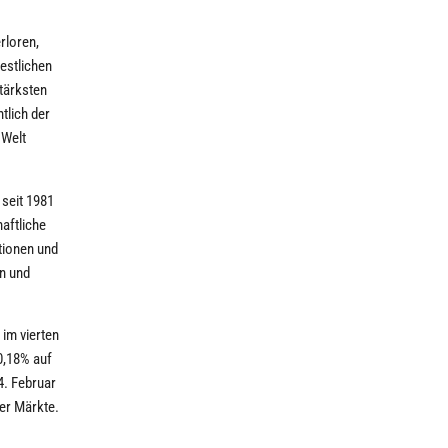
rloren,
westlichen
tärksten
tlich der
 Welt
seit 1981
haftliche
tionen und
en und
im vierten
-0,18% auf
4. Februar
der Märkte.