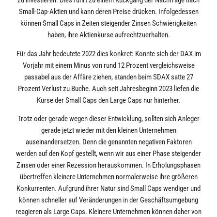
zu investieren. Dies führt zu einem Rückgang der Nachfrage nach
Small-Cap-Aktien und kann deren Preise drücken. Infolgedessen
können Small Caps in Zeiten steigender Zinsen Schwierigkeiten
haben, ihre Aktienkurse aufrechtzuerhalten.
Für das Jahr bedeutete 2022 dies konkret: Konnte sich der DAX im
Vorjahr mit einem Minus von rund 12 Prozent vergleichsweise
passabel aus der Affäre ziehen, standen beim SDAX satte 27
Prozent Verlust zu Buche. Auch seit Jahresbeginn 2023 liefen die
Kurse der Small Caps den Large Caps nur hinterher.
Trotz oder gerade wegen dieser Entwicklung, sollten sich Anleger
gerade jetzt wieder mit den kleinen Unternehmen
auseinandersetzen. Denn die genannten negativen Faktoren
werden auf den Kopf gestellt, wenn wir aus einer Phase steigender
Zinsen oder einer Rezession herauskommen. In Erholungsphasen
übertreffen kleinere Unternehmen normalerweise ihre größeren
Konkurrenten. Aufgrund ihrer Natur sind Small Caps wendiger und
können schneller auf Veränderungen in der Geschäftsumgebung
reagieren als Large Caps. Kleinere Unternehmen können daher von