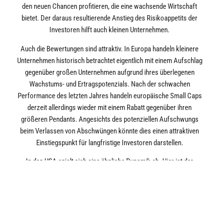
den neuen Chancen profitieren, die eine wachsende Wirtschaft
bietet. Der daraus resultierende Anstieg des Risikoappetits der
Investoren hilft auch kleinen Unternehmen.
Auch die Bewertungen sind attraktiv. In Europa handeln kleinere
Unternehmen historisch betrachtet eigentlich mit einem Aufschlag
gegenüber großen Unternehmen aufgrund ihres überlegenen
Wachstums- und Ertragspotenzials. Nach der schwachen
Performance des letzten Jahres handeln europäische Small Caps
derzeit allerdings wieder mit einem Rabatt gegenüber ihren
größeren Pendants. Angesichts des potenziellen Aufschwungs
beim Verlassen von Abschwüngen könnte dies einen attraktiven
Einstiegspunkt für langfristige Investoren darstellen.
In den USA spielt sich eine ähnliche Dynamik ab. Hier ist der
Bewertungsabschlag von Small Caps gegenüber Large Caps so
groß wie seit mehr als 40 Jahren nicht mehr. Ein Einstieg sollte sich
also langfristig lohnen. Tatsächlich haben Small-Cap-Aktien in den
USA nach einem ähnlichen Niveau der „Günstigkeit“ Anfang 2001 in