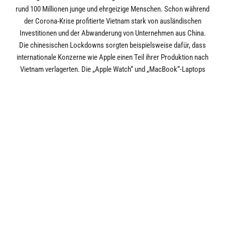
rund 100 Millionen junge und ehrgeizige Menschen. Schon während
der Corona-Krise profitierte Vietnam stark von ausländischen
Investitionen und der Abwanderung von Unternehmen aus China.
Die chinesischen Lockdowns sorgten beispielsweise dafür, dass
internationale Konzerne wie Apple einen Teil ihrer Produktion nach
Vietnam verlagerten. Die „Apple Watch“ und „MacBook“-Laptops
sollen zukünftig in vietnamesischen Werken gebaut werden. Der
US-Hersteller kann dabei von bereits gut ausgebildeten Arbeitern
und einer vorhandenen Infrastruktur profitieren, die nicht zuletzt
vom Konkurrenten Samsung in Vietnam aufgebaut wurde.
Fazit: Während kurzfristige Faktoren die Attraktivität von Asien
für viele Anleger gemindert haben, spricht der längerfristige
strukturelle Wandel dafür, dass sie mit Blick auf die
Diversifizierung und künftige Widerstandsfähigkeit von
Portfolios weiterhin Beachtung finden sollten. Dabei sollte der
traditionelle Fokus auf China nicht zu weit getrieben werden.
Längst gibt es in Asien weitere Volkswirtschaften, die sich durch
hohes Wachstum, vorteilhafte Demografie und Infrastruktur