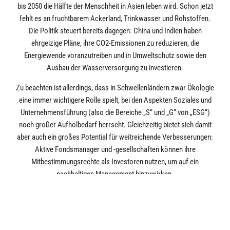
bis 2050 die Hälfte der Menschheit in Asien leben wird. Schon jetzt
fehlt es an fruchtbarem Ackerland, Trinkwasser und Rohstoffen.
Die Politik steuert bereits dagegen: China und Indien haben
ehrgeizige Pläne, ihre CO2-Emissionen zu reduzieren, die
Energiewende voranzutreiben und in Umweltschutz sowie den
Ausbau der Wasserversorgung zu investieren.
Zu beachten ist allerdings, dass in Schwellenländern zwar Ökologie
eine immer wichtigere Rolle spielt, bei den Aspekten Soziales und
Unternehmensführung (also die Bereiche „S“ und „G“ von „ESG“)
noch großer Aufholbedarf herrscht. Gleichzeitig bietet sich damit
aber auch ein großes Potential für weitreichende Verbesserungen:
Aktive Fondsmanager und -gesellschaften können ihre
Mitbestimmungsrechte als Investoren nutzen, um auf ein
nachhaltiges Management hinzuwirken.
Fazit: Mit dem Überfall Russlands auf die Ukraine und den
vielfältigen Auswirkungen für die Märkte, scheinen nachhaltige
Investments den Glanz der Vorjahre verloren zu haben. Anleger