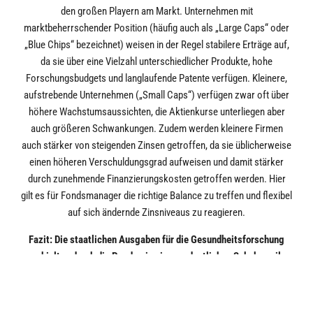
den großen Playern am Markt. Unternehmen mit
marktbeherrschender Position (häufig auch als „Large Caps“ oder
„Blue Chips“ bezeichnet) weisen in der Regel stabilere Erträge auf,
da sie über eine Vielzahl unterschiedlicher Produkte, hohe
Forschungsbudgets und langlaufende Patente verfügen. Kleinere,
aufstrebende Unternehmen („Small Caps“) verfügen zwar oft über
höhere Wachstumsaussichten, die Aktienkurse unterliegen aber
auch größeren Schwankungen. Zudem werden kleinere Firmen
auch stärker von steigenden Zinsen getroffen, da sie üblicherweise
einen höheren Verschuldungsgrad aufweisen und damit stärker
durch zunehmende Finanzierungskosten getroffen werden. Hier
gilt es für Fondsmanager die richtige Balance zu treffen und flexibel
auf sich ändernde Zinsniveaus zu reagieren.
Fazit: Die staatlichen Ausgaben für die Gesundheitsforschung
erhielten durch die Pandemie einen ordentlichen Schub, weil
Covid-19 die Bedeutung von Innovationen im Gesundheitswesen
verdeutlichte. Auf absehbare Zeit sollte der Sektor damit
vergleichsweise unabhängig von der Konjunkturentwicklung