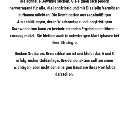
die schnelle Gewinne suchen. Sie eignen sich jedoch
hervorragend für alle, die langfristig und mit Disziplin Vermögen
aufbauen möchten. Die Kombination aus regelmäßigen
Ausschüttungen, deren Wiederanlage und langfristigem
Kurswachstum kann zu beeindruckenden Ergebnissen führen –
vorausgesetzt, Sie bleiben auch in schwierigen Marktphasen bei
Ihrer Strategie.
Denken Sie daran: Diversifikation ist und bleibt das A und O
erfolgreicher Geldanlage. Dividendenaktien sollten einen
wichtigen, aber nicht den einzigen Baustein Ihres Portfolios
darstellen.
Wichtiger rechtlicher Hinweis
Bildquellen / Copyright: KI-generiert (Google Gemini)
Copyright / Quelle / Zuerst erschienen bei:
netfonds.de