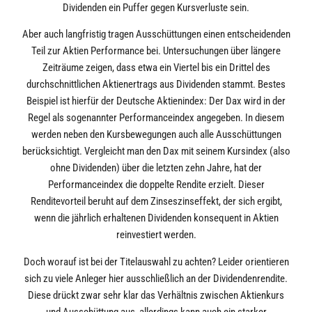
Dividenden ein Puffer gegen Kursverluste sein.
Aber auch langfristig tragen Ausschüttungen einen entscheidenden
Teil zur Aktien Performance bei. Untersuchungen über längere
Zeiträume zeigen, dass etwa ein Viertel bis ein Drittel des
durchschnittlichen Aktienertrags aus Dividenden stammt. Bestes
Beispiel ist hierfür der Deutsche Aktienindex: Der Dax wird in der
Regel als sogenannter Performanceindex angegeben. In diesem
werden neben den Kursbewegungen auch alle Ausschüttungen
berücksichtigt. Vergleicht man den Dax mit seinem Kursindex (also
ohne Dividenden) über die letzten zehn Jahre, hat der
Performanceindex die doppelte Rendite erzielt. Dieser
Renditevorteil beruht auf dem Zinseszinseffekt, der sich ergibt,
wenn die jährlich erhaltenen Dividenden konsequent in Aktien
reinvestiert werden.
Doch worauf ist bei der Titelauswahl zu achten? Leider orientieren
sich zu viele Anleger hier ausschließlich an der Dividendenrendite.
Diese drückt zwar sehr klar das Verhältnis zwischen Aktienkurs
und Ausschüttung aus, allerdings kann auch ein starker