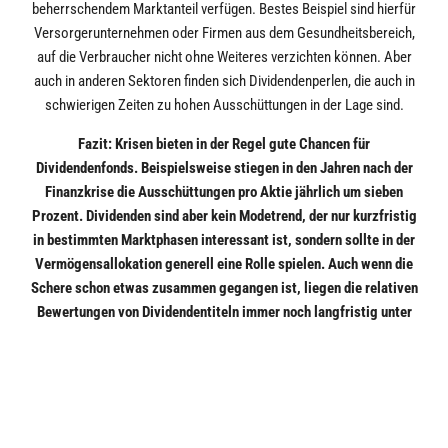
beherrschendem Marktanteil verfügen. Bestes Beispiel sind hierfür
Versorgerunternehmen oder Firmen aus dem Gesundheitsbereich,
auf die Verbraucher nicht ohne Weiteres verzichten können. Aber
auch in anderen Sektoren finden sich Dividendenperlen, die auch in
schwierigen Zeiten zu hohen Ausschüttungen in der Lage sind.
Fazit: Krisen bieten in der Regel gute Chancen für
Dividendenfonds. Beispielsweise stiegen in den Jahren nach der
Finanzkrise die Ausschüttungen pro Aktie jährlich um sieben
Prozent. Dividenden sind aber kein Modetrend, der nur kurzfristig
in bestimmten Marktphasen interessant ist, sondern sollte in der
Vermögensallokation generell eine Rolle spielen. Auch wenn die
Schere schon etwas zusammen gegangen ist, liegen die relativen
Bewertungen von Dividendentiteln immer noch langfristig unter
dem Niveau von Wachstumsaktien. Auch nach den
vergleichsweise guten Ergebnissen der letzten Monate ist das
Anlagesegment also noch nicht zu teuer geworden.
Gerade in Krisenzeiten ist es aber besonders wichtig darauf zu
achten, dass die Ausschüttungen nicht aus der Substanz des