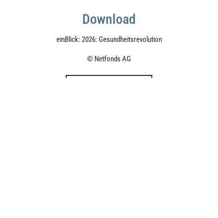
Download
einBlick: 2026: Gesundheitsrevolution
© Netfonds AG
HERUNTERLADEN
Netfonds AG / Netfonds AG